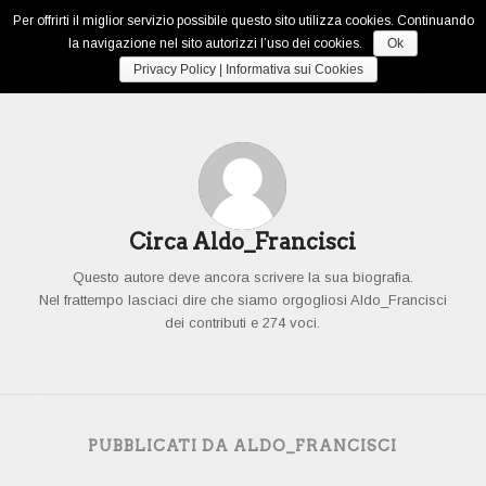
Per offrirti il miglior servizio possibile questo sito utilizza cookies. Continuando
la navigazione nel sito autorizzi l’uso dei cookies.
Ok
Privacy Policy | Informativa sui Cookies
Circa
Aldo_Francisci
Questo autore deve ancora scrivere la sua biografia.
Nel frattempo lasciaci dire che siamo orgogliosi
Aldo_Francisci
dei contributi e 274 voci.
PUBBLICATI DA ALDO_FRANCISCI