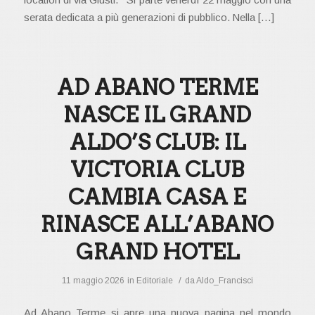
serata dedicata a più generazioni di pubblico. Nella […]
AD ABANO TERME
NASCE IL GRAND
ALDO’S CLUB: IL
VICTORIA CLUB
CAMBIA CASA E
RINASCE ALL’ABANO
GRAND HOTEL
/
11 maggio 2026
in
Editoriale
da
Aldo_Francisci
Ad Abano Terme si apre una nuova pagina nel mondo