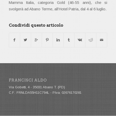
Mamma Italia, categoria Gold (46-55 anni), che si
svolgerà ad Abano Terme, all’Hotel Patria, dal 4 al 6 luglio.
Condividi questo articolo
FRANCISCI ALDO
Via Gobetti, 4 - 35031 Abano T. (PD)
C.F.: FRNLDA55H11C794L - P.Iva: 02676170281