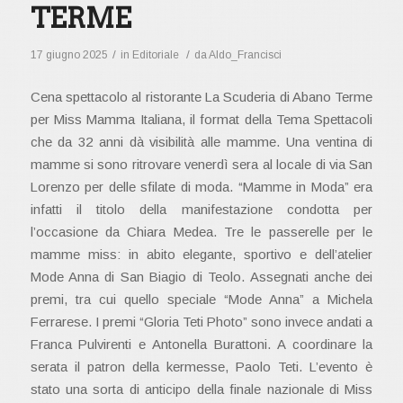
TERME
/
/
17 giugno 2025
in
Editoriale
da
Aldo_Francisci
Cena spettacolo al ristorante La Scuderia di Abano Terme
per Miss Mamma Italiana, il format della Tema Spettacoli
che da 32 anni dà visibilità alle mamme. Una ventina di
mamme si sono ritrovare venerdì sera al locale di via San
Lorenzo per delle sfilate di moda. “Mamme in Moda” era
infatti il titolo della manifestazione condotta per
l’occasione da Chiara Medea. Tre le passerelle per le
mamme miss: in abito elegante, sportivo e dell’atelier
Mode Anna di San Biagio di Teolo. Assegnati anche dei
premi, tra cui quello speciale “Mode Anna” a Michela
Ferrarese. I premi “Gloria Teti Photo” sono invece andati a
Franca Pulvirenti e Antonella Burattoni. A coordinare la
serata il patron della kermesse, Paolo Teti. L’evento è
stato una sorta di anticipo della finale nazionale di Miss